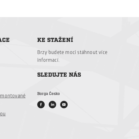
ACE
KE STAŽENÍ
Brzy budete
moci stáhnout
více
informací
.
SLEDUJTE NÁS
Borga Česko
é montované
vou