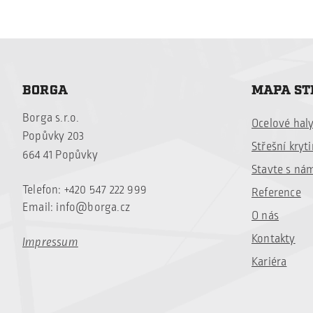
BORGA
MAPA S
Borga s.r.o.
Ocelové hal
Popůvky 203
Střešní kryt
664 41 Popůvky
Stavte s ná
Telefon: +420 547 222 999
Reference
Email:
info@borga.cz
O nás
Kontakty
Impressum
Kariéra