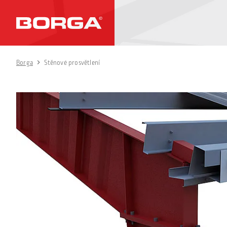
Borga
Stěnové prosvětlení