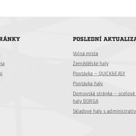
TRÁNKY
POSLEDNÍ AKTUALIZ
y
Volná místa
ina
Zemědělské haly
mi
Poptávka – QUICK&EASY
Poptávka haly
Domovská stránka – ocelov
haly BORGA
Skladové haly s administrati