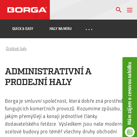
…
QUICK & EASY
HALY NA MÍRU
Ocelové haly
Mám zájem o cenovou nabídku
ADMINISTRATIVNÍ A
PRODEJNÍ HALY
Borga je smluvní společnost, která dobře zná prostředí
fungujících komerčních provozů. Rozumíme způsobu,
jakým přemýšlejí a konají jednotlivé články
dodavatelského řetězce. Výsledkem jsou naše moderní
ocelové budovy pro téměř všechny druhy obchodní