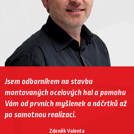
Jsem odborníkem na stavbu
montovaných ocelových hal a pomohu
Vám od prvních myšlenek a náčrtků až
po samotnou realizaci.
Zdeněk Valenta