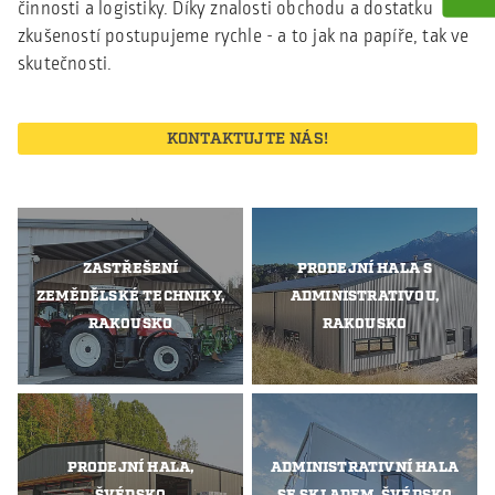
činnosti a logistiky. Díky znalosti obchodu a dostatku
zkušeností postupujeme rychle - a to jak na papíře, tak ve
skutečnosti.
KONTAKTUJTE NÁS!
ZASTŘEŠENÍ
PRODEJNÍ HALA S
ZEMĚDĚLSKÉ TECHNIKY,
ADMINISTRATIVOU,
RAKOUSKO
RAKOUSKO
PRODEJNÍ HALA,
ADMINISTRATIVNÍ HALA