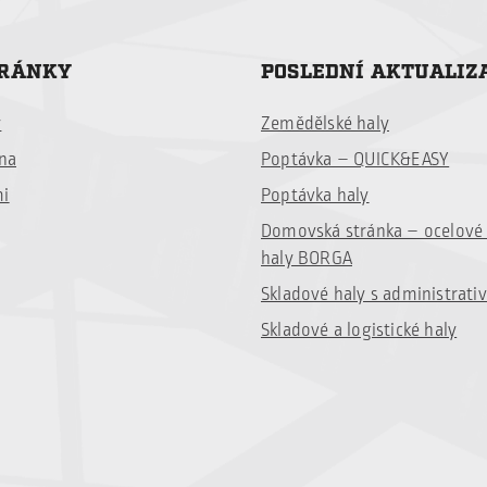
TRÁNKY
POSLEDNÍ AKTUALIZ
y
Zemědělské haly
ina
Poptávka – QUICK&EASY
mi
Poptávka haly
Domovská stránka – ocelov
haly BORGA
Skladové haly s administrati
Skladové a logistické haly