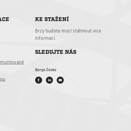
ACE
KE STAŽENÍ
Brzy budete
moci stáhnout
více
informací
.
SLEDUJTE NÁS
é montované
Borga Česko
vou