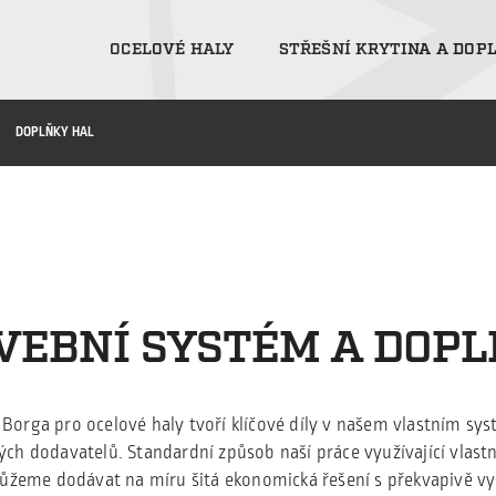
OCELOVÉ HALY
STŘEŠNÍ KRYTINA A DOP
DOPLŇKY HAL
VEBNÍ SYSTÉM A DOP
Borga pro ocelové haly tvoří klíčové díly v našem vlastním syst
ých dodavatelů. Standardní způsob naší práce využívající vlastn
ůžeme dodávat na míru šitá ekonomická řešení s překvapivě vy