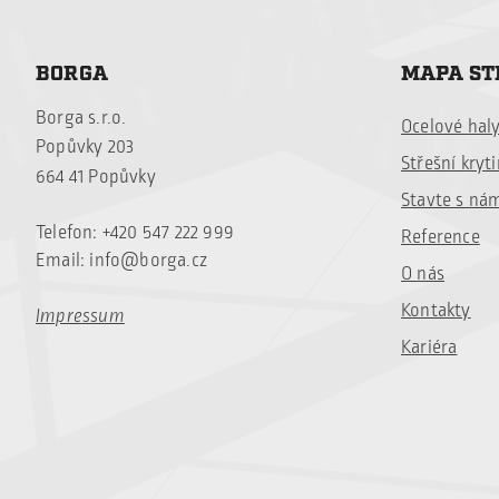
BORGA
MAPA S
Borga s.r.o.
Ocelové hal
Popůvky 203
Střešní kryt
664 41 Popůvky
Stavte s ná
Telefon: +420 547 222 999
Reference
Email:
info@borga.cz
O nás
Kontakty
Impressum
Kariéra