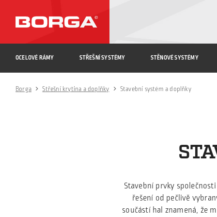
OCELOVÉ RÁMY
STŘEŠNÍ SYSTÉMY
STĚNOVÉ SYSTÉMY
Borga
Střešní krytina a doplňky
Stavební systém a doplňky
STA
Stavební prvky společnosti 
řešení od pečlivě vybran
součástí hal znamená, že m