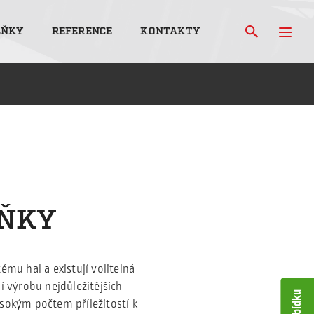
LŇKY
REFERENCE
KONTAKTY
LŇKY
ému hal a existují volitelná
í výrobu nejdůležitějších
sokým počtem příležitostí k