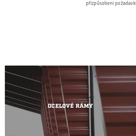
přizpůsobení požadavkům
OCELOVÉ RÁMY