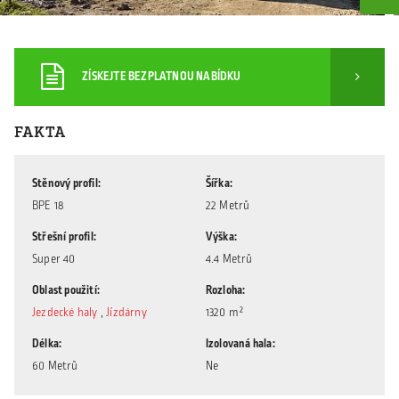
ZÍSKEJTE BEZPLATNOU NABÍDKU
FAKTA
Stěnový profil
Šířka
BPE 18
22 Metrů
Střešní profil
Výška
Super 40
4.4 Metrů
Oblast použití
Rozloha
Jezdecké haly
,
Jízdárny
1320 m²
Délka
Izolovaná hala
60 Metrů
Ne