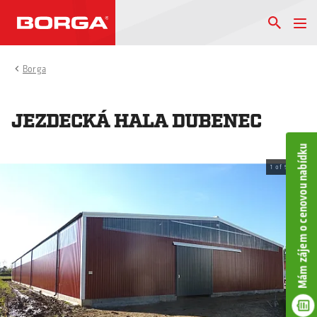
Borga
JEZDECKÁ HALA DUBENEC
Mám zájem o cenovou nabídku
1
of
5