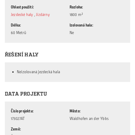
Oblast použití
Rozloha
Jezdecké haly
,
Jízdárny
1800 m²
Délka
Izolovaná hala
60 Metrů
Ne
ŘEŠENÍ HALY
Neizolovaná jezdecká hala
DATA PROJEKTU
Číslo projektu
Město
173027AT
Waidhofen an der Ybbs
Země