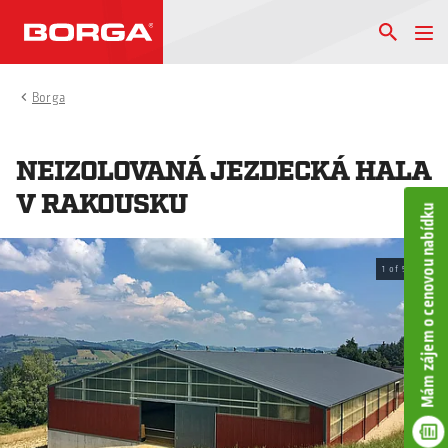
Borga
NEIZOLOVANÁ JEZDECKÁ HALA
V RAKOUSKU
Mám zájem o cenovou nabídku
1
of
5