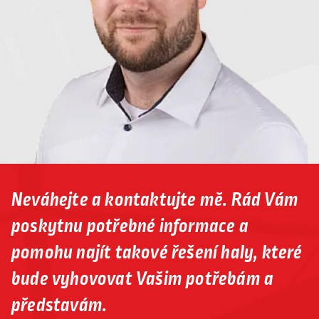
Neváhejte a kontaktujte mě. Rád Vám
poskytnu potřebné informace a
pomohu najít takové řešení haly, které
bude vyhovovat Vašim potřebám a
představám.