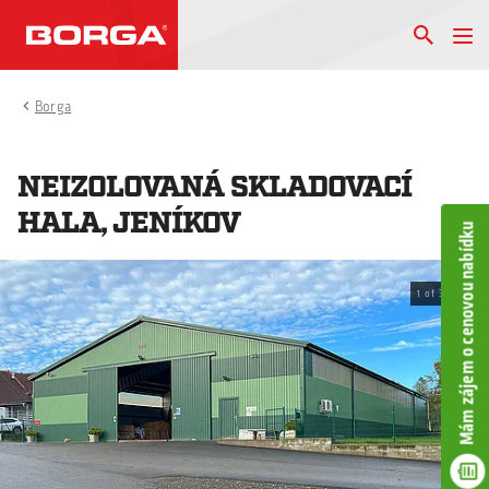
Borga
NEIZOLOVANÁ SKLADOVACÍ
HALA, JENÍKOV
Mám zájem o cenovou nabídku
1
of
3