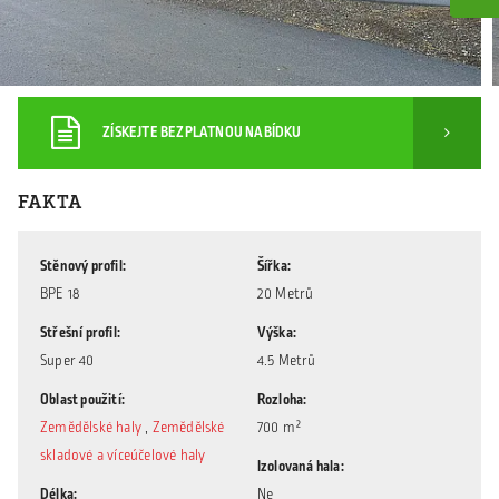
ZÍSKEJTE BEZPLATNOU NABÍDKU
FAKTA
Stěnový profil
Šířka
BPE 18
20 Metrů
Střešní profil
Výška
Super 40
4.5 Metrů
Oblast použití
Rozloha
Zemědělské haly
,
Zemědělské
700 m²
skladové a víceúčelové haly
Izolovaná hala
Délka
Ne