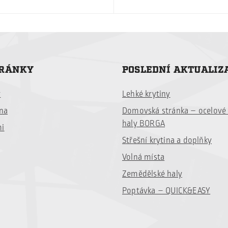
TRÁNKY
POSLEDNÍ AKTUALIZ
y
Lehké krytiny
ina
Domovská stránka – ocelov
haly BORGA
mi
Střešní krytina a doplňky
Volná místa
Zemědělské haly
Poptávka – QUICK&EASY