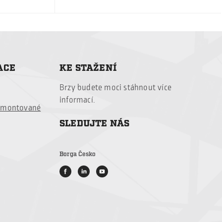
ACE
KE STAŽENÍ
Brzy budete
moci stáhnout
více
informací
.
é montované
SLEDUJTE NÁS
Borga Česko