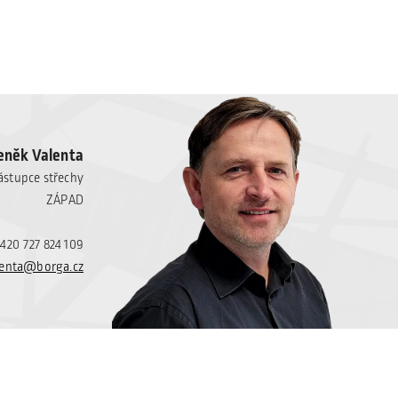
eněk Valenta
ástupce střechy
ZÁPAD
+420 727 824 109
lenta@borga.cz