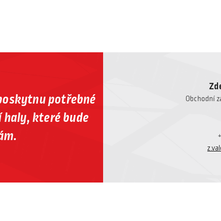
Zd
poskytnu potřebné
Obchodní z
 haly, které bude
ám.
z.va