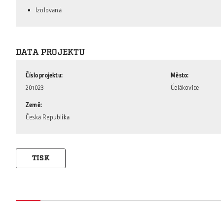
Izolovaná
DATA PROJEKTU
Číslo projektu
Město
201023
Čelákovice
Země
Česká Republika
TISK