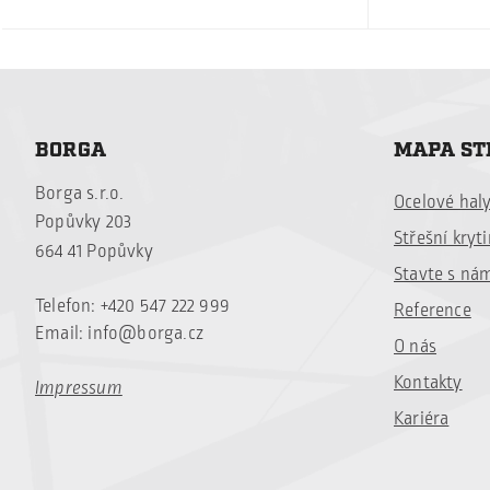
BORGA
MAPA S
Borga s.r.o.
Ocelové hal
Popůvky 203
Střešní kryt
664 41 Popůvky
Stavte s ná
Telefon: +420 547 222 999
Reference
Email:
info@borga.cz
O nás
Kontakty
Impressum
Kariéra