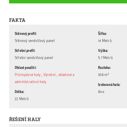
FAKTA
Stěnový profil
Šířka
Stěnový sendvičový panel
14 Metrů
Střešní profil
Výška
Střešní sendvičový panel
5.7 Metrů
Oblast použití
Rozloha
Průmyslové haly
,
Výrobní
,
skladové a
308 m²
administrativní haly
Izolovaná hala
Délka
Ano
22 Metrů
ŘEŠENÍ HALY