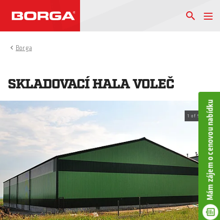
Borga
SKLADOVACÍ HALA VOLEČ
Mám zájem o cenovou nabídku
1
of
5