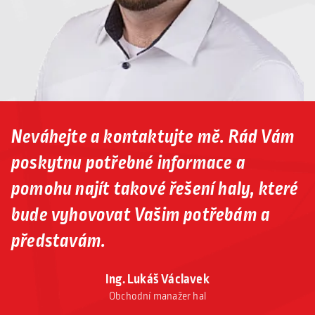
Neváhejte a kontaktujte mě. Rád Vám
poskytnu potřebné informace a
pomohu najít takové řešení haly, které
bude vyhovovat Vašim potřebám a
představám.
Ing. Lukáš Václavek
Obchodní manažer hal