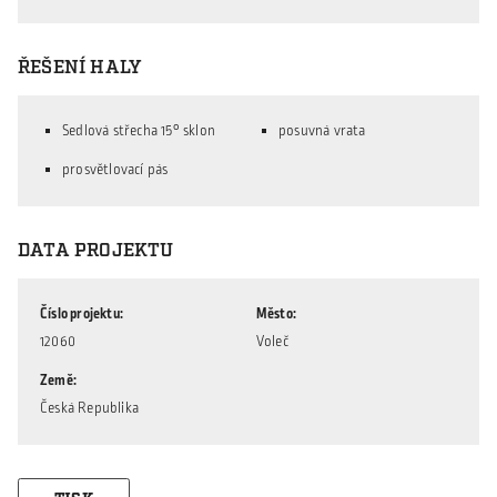
ŘEŠENÍ HALY
Sedlová střecha 15° sklon
posuvná vrata
prosvětlovací pás
DATA PROJEKTU
Číslo projektu
Město
12060
Voleč
Země
Česká Republika