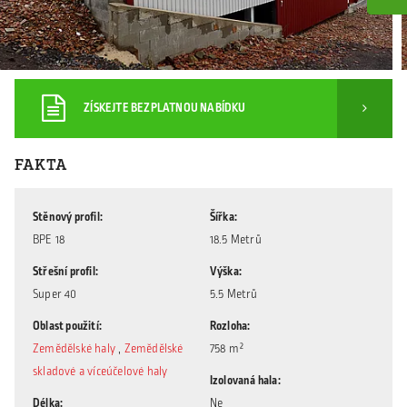
ZÍSKEJTE BEZPLATNOU NABÍDKU
FAKTA
Stěnový profil
Šířka
BPE 18
18.5 Metrů
Střešní profil
Výška
Super 40
5.5 Metrů
Oblast použití
Rozloha
Zemědělské haly
,
Zemědělské
758 m²
skladové a víceúčelové haly
Izolovaná hala
Délka
Ne