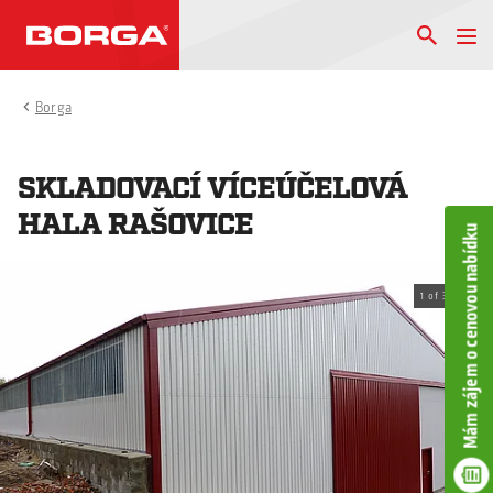
Borga
SKLADOVACÍ VÍCEÚČELOVÁ
HALA RAŠOVICE
Mám zájem o cenovou nabídku
1
of
3