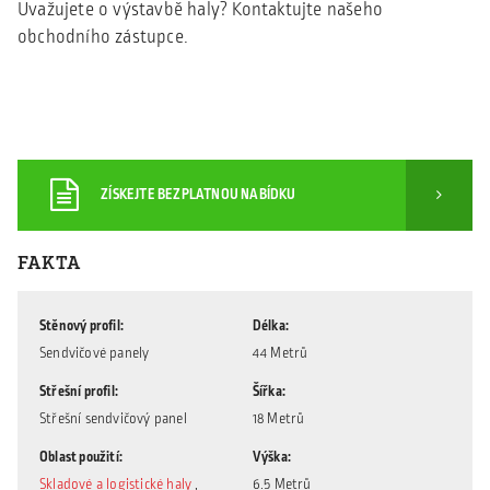
Uvažujete o výstavbě haly? Kontaktujte našeho
obchodního zástupce.
ZÍSKEJTE BEZPLATNOU NABÍDKU
FAKTA
Stěnový profil
Délka
Sendvičové panely
44 Metrů
Střešní profil
Šířka
Střešní sendvičový panel
18 Metrů
Oblast použití
Výška
Skladové a logistické haly
,
6.5 Metrů