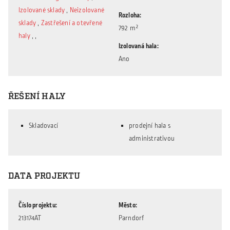
Izolované sklady
,
Neizolované
Rozloha
sklady
,
Zastřešení a otevřené
792 m²
haly
,
,
Izolovaná hala
Ano
ŘEŠENÍ HALY
Skladovací
prodejní hala s
administrativou
DATA PROJEKTU
Číslo projektu
Město
213174AT
Parndorf