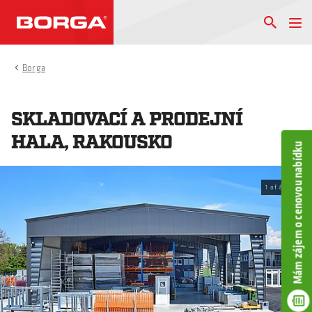
Borga
SKLADOVACÍ A PRODEJNÍ
HALA, RAKOUSKO
Mám zájem o cenovou nabídku
1
of
8