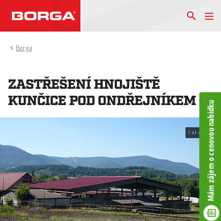
Borga
ZASTŘEŠENÍ HNOJIŠTĚ
KUNČICE POD ONDŘEJNÍKEM
Mám zájem o cenovou nabídku
1
of
4