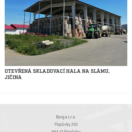
OTEVŘENÁ SKLADOVACÍ HALA NA SLÁMU,
JIČINA
Borga s.r.o.
Popůvky 203
664 41 Popůvky