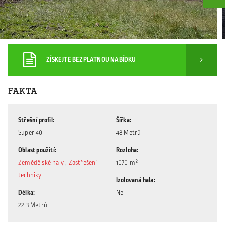
ZÍSKEJTE BEZPLATNOU NABÍDKU
FAKTA
Střešní profil
Šířka
Super 40
48 Metrů
Oblast použití
Rozloha
Zemědělské haly
,
Zastřešení
1070 m²
techniky
Izolovaná hala
Délka
Ne
22.3 Metrů