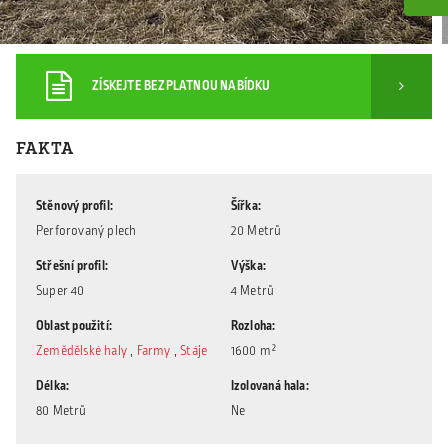
ZÍSKEJTE BEZPLATNOU NABÍDKU
FAKTA
Stěnový profil
Šířka
Perforovaný plech
20 Metrů
Střešní profil
Výška
Super 40
4 Metrů
Oblast použití
Rozloha
Zemědělské haly
,
Farmy
,
Stáje
1600 m²
Délka
Izolovaná hala
80 Metrů
Ne