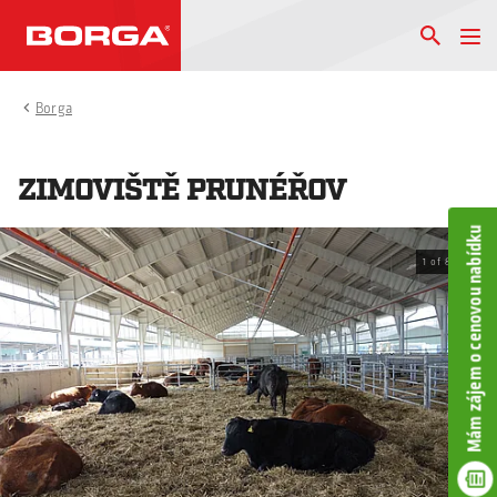
Borga
ZIMOVIŠTĚ PRUNÉŘOV
Mám zájem o cenovou nabídku
1
of
8