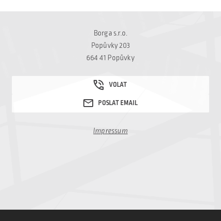
kompletní rekonstrukcí
pláště budovy. Původní
konstrukce zůstala
Borga s.r.o.
zachována, […]
Popůvky 203
664 41 Popůvky
Impressum