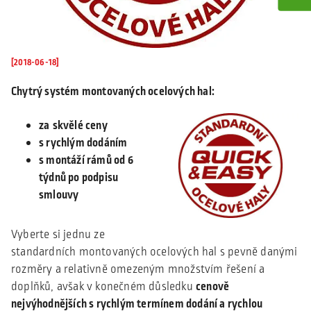
[2018-06-18]
Chytrý systém montovaných ocelových hal:
za
skvělé ceny
s rychlým dodáním
s montáží rámů od 6
týdnů po podpisu
smlouvy
Vyberte si jednu ze
standardních montovaných ocelových hal s pevně danými
rozměry a relativně omezeným množstvím řešení a
doplňků, avšak v konečném důsledku
cenově
nejvýhodnějších s rychlým termínem dodání a rychlou