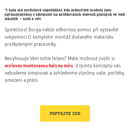
*) hala má modulové uspořádání, kde jednotlivé moduly jsou
optimalizovány v závislosti na zatěžovacích stavech platných ve vaší
lokalitě – sníh a vítr
Společnost Borga nabízí odbornou pomoc při výstavbě
svépomocí či kompletní montáž dodaného materiálu
proškolenými pracovníky.
Nevyhovuje Vám tohle řešení? Máte možnost zvolit si
ocelovou montovanou halu na míru
. V tomto konceptu vás
nebudeme omezovat a zohledníme všechny vaše, potřeby,
omezení a přání.
POPTEJTE ZDE