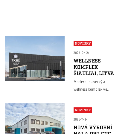
NOVINKY
2026-07-21
WELLNESS
KOMPLEX
ŠIAULIAI, LITVA
Moderní plavecký a
wellness komplex ve
městě Šiauliai je
ukázkou toho, že
NOVINKY
ocelové konstrukce
Borga nacházejí
2025-11-24
uplatnění nejen v
NOVÁ VÝROBNÍ
HALA PRO CNC