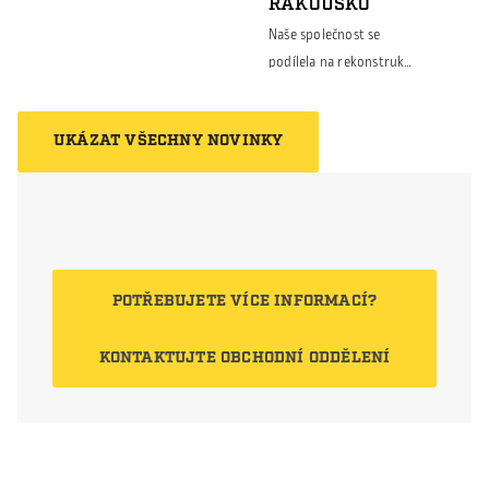
RAKOUSKO
provoz. Objekt je
Naše společnost se
kompletně izolovaný a
podílela na rekonstrukci
vybudovaný z
areálu společnosti DPB
moderních sendvičových
Rail Technical Service
panelů, které zajišťují
UKÁZAT VŠECHNY NOVINKY
GmbH v rakouském
výborné tepelně-
Krieglachu, která se
izolační vlastnosti a
specializuje na servis a
dlouhou životnost. Díky
údržbu vlakových
[…]
souprav. Cílem projektu
bylo modernizovat
POTŘEBUJETE VÍCE INFORMACÍ?
stávající haly tak, aby
odpovídaly současným
KONTAKTUJTE OBCHODNÍ ODDĚLENÍ
požadavkům na
provozní efektivitu,
energetickou úspornost
a celkovou estetiku.
První hala prošla