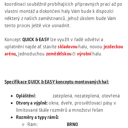
koordinaci souběžně probíhajících přípravných prací až po
vlastní montáž a dokončení haly Vám bude k dispozici
některý z našich zaměstnanců, jehož úkolem bude Vám
tento proces ještě více usnadnit.
Koncept
QUICK & EASY
lze využít v řadě odvětví a
uplatnění najde ať stavíte
skladovou
halu, novou
jezdeckou
arénu
,
jednoduchou
zemědělskou
či
výrobní
halu.
Specifikace QUICK & EASY konceptu montovaných hal:
Opláštění:
zateplená, nezateplená, otevřená
Otvory a výplně:
okna, dveře, prosvětlovací pásy v
limitované škále rozměrů a množství řešen
Rozměry a typy rámů:
Rám:
BRNO