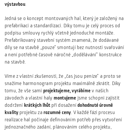
výstavbou
.
Jedná se o koncept montovaných hal, který je založený na
prefabrikaci a standardizaci. Díky tomu je celý proces od
podpisu smlouvy rychlý včetně jednoduché montáže.
Prefabrikovaný stavební systém znamená, že dodávané
díly se na stavbě „pouze“ smontují bez nutnosti svařování
a není potřebné časově náročné „dodělávání“ konstrukce
na stavbě.
Víme z vlastní zkušenosti, že „čas jsou peníze“ a proto se
snažíme harmonogram projektu maximálně zkrátit. Díky
tomu, že vše sami
projektujeme, vyrábíme
v našich
závodech a vlastní haly
montujeme
jsme schopni zajistit
dodržení
krátkých lhůt
při dosažení
dohodnuté úrovně
kvality
projektu za
rozumné ceny
. V každé fázi procesu
realizace hal počínaje definováním potřeb přes vytvoření
jednoznačného zadání, plánováním celého projektu,