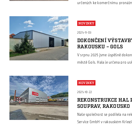
určených ke komerčnímu pronájmu.
sendvičových panelů, které zajišťu
moderní vzhled objektu. Součástí 
NOVINKY
flexibilní využití – například ja
showroom. Nové haly […]
2025-11-03
DOKONČENÍ VÝSTAVB
RAKOUSKU – GOLS
V srpnu 2025 jsme úspěšně dokonč
městě Gols. Hala je určena pro u
tak, aby splňovala veškeré požad
provoz. Objekt je kompletně izo
NOVINKY
panelů, které zajišťují výborné te
Díky […]
2025-10-22
REKONSTRUKCE HAL 
SOUPRAV, RAKOUSKO
Naše společnost se podílela na re
Service GmbH v rakouském Krieglac
vlakových souprav. Cílem projektu