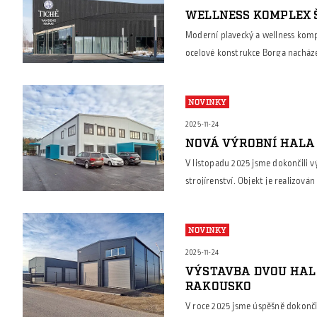
WELLNESS KOMPLEX Š
Moderní plavecký a wellness kompl
ocelové konstrukce Borga nacháze
halách, ale také u architektonick
společnost Borga navrhla a dodal
NOVINKY
výroby jednotlivých prvků a podíl
[…]
2025-11-24
NOVÁ VÝROBNÍ HALA
V listopadu 2025 jsme dokončili 
strojírenství. Objekt je realizov
mostovým jeřábem, který umožňuj
hotovými výrobky. Součástí haly j
NOVINKY
technikou zázemí pro obsluhu nav
administrativu […]
2025-11-24
VÝSTAVBA DVOU HAL
RAKOUSKO
V roce 2025 jsme úspěšně dokonči