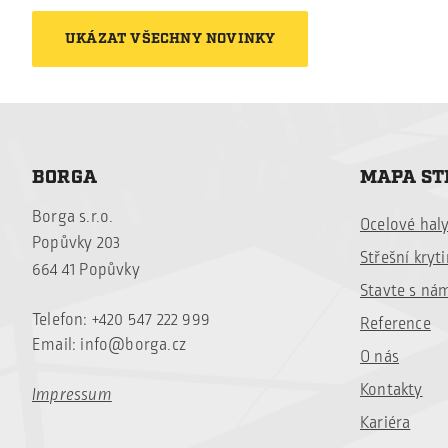
odpovídaly současným požadavkům
UKÁZAT VŠECHNY NOVINKY
úspornost a celkovou estetiku. Pr
budovy. Původní konstrukce zůsta
BORGA
MAPA S
Borga s.r.o.
Ocelové hal
Popůvky 203
Střešní kryt
664 41 Popůvky
Stavte s ná
Telefon: +420 547 222 999
Reference
Email:
info@borga.cz
O nás
Kontakty
Impressum
Kariéra