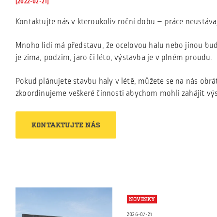
[2022-02-21]
Kontaktujte nás v kteroukoliv roční dobu – práce neustávají
Mnoho lidí má představu, že ocelovou halu nebo jinou budo
je zima, podzim, jaro či léto, výstavba je v plném proudu.
Pokud plánujete stavbu haly v létě, můžete se na nás obrát
zkoordinujeme veškeré činnosti abychom mohli zahájit vý
KONTAKTUJTE NÁS
NOVINKY
2026-07-21