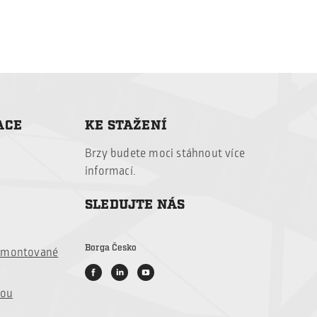
ACE
KE STAŽENÍ
Brzy budete
moci stáhnout
více
informací
.
SLEDUJTE NÁS
Borga Česko
é montované
vou