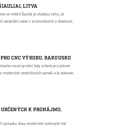
IAULIAI, LITVA
ex ve městě Šiauliai je ukázkou toho, že
jí uplatnění nejen v průmyslových a skladových
y náročných veřejných staveb. Pro tento projekt
a kompletní ocelovou nosnou konstrukci včetně
ela se také na jejich montáži. Neobvyklé tvarové
 PRO CNC VÝROBU, RAKOUSKO
výstavbu nové výrobní haly určené pro přesné
án z moderních sendvičových panelů a je vybaven
e efektivní manipulaci s materiálem i
e: výrobní část s obráběcími stroji a CNC
azující kanceláře pro vedení výroby a
 URČENÝCH K PRONÁJMU,
li výstavbu dvou moderních ocelových hal