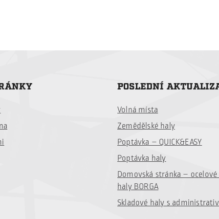
 na provozní efektivitu, energetickou
vní hala prošla kompletní rekonstrukcí pláště
la zachována, […]
TRÁNKY
POSLEDNÍ AKTUALIZ
y
Volná místa
ina
Zemědělské haly
mi
Poptávka – QUICK&EASY
Poptávka haly
Domovská stránka – ocelov
haly BORGA
Skladové haly s administrati