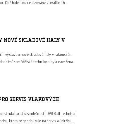
 Obě haly jsou realizovány z kvalitních
jí velmi dobré tepelně-izolační vlastnosti a
každé haly je také mezipatro, které nabízí
ko kanceláře, zázemí pro zaměstnance, sklad nebo
Y NOVÉ SKLADOVÉ HALY V
ili výstavbu nové skladové haly v rakouském
skladnění zemědělské techniky a byla navržena
avky investora na funkčnost, odolnost a úsporný
lovaný a vybudovaný z moderních sendvičových
pelně-izolační vlastnosti a dlouhou životnost.
PRO SERVIS VLAKOVÝCH
konstrukci areálu společnosti DPB Rail Technical
hu, která se specializuje na servis a údržbu
 bylo modernizovat stávající haly tak, aby