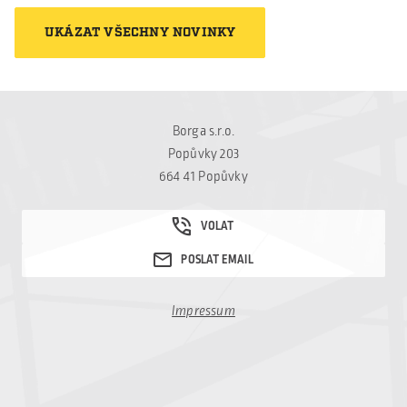
moderních sendvičových
Rail Technical Service
panelů, které zajišťují
UKÁZAT VŠECHNY NOVINKY
GmbH v rakouském
výborné tepelně-
Krieglachu, která se
izolační vlastnosti a
specializuje na servis a
dlouhou životnost. Díky
údržbu vlakových
[…]
souprav. Cílem projektu
Borga s.r.o.
bylo modernizovat
Popůvky 203
stávající haly tak, aby
664 41 Popůvky
odpovídaly současným
požadavkům na
provozní efektivitu,
energetickou úspornost
a celkovou estetiku.
První hala prošla
Impressum
kompletní rekonstrukcí
pláště budovy. Původní
konstrukce zůstala
zachována, […]