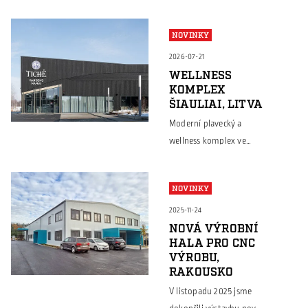
NOVINKY
2026-07-21
WELLNESS
KOMPLEX
ŠIAULIAI, LITVA
Moderní plavecký a
wellness komplex ve
městě Šiauliai je
ukázkou toho, že
NOVINKY
ocelové konstrukce
Borga nacházejí
2025-11-24
uplatnění nejen v
NOVÁ VÝROBNÍ
HALA PRO CNC
průmyslových a
VÝROBU,
skladových halách, ale
RAKOUSKO
také u architektonicky
V listopadu 2025 jsme
náročných veřejných