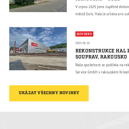
V srpnu 2025 jsme úspěšně dokonč
městě Gols. Hala je určena pro u
tak, aby splňovala veškeré požad
provoz. Objekt je kompletně izo
NOVINKY
panelů, které zajišťují výborné te
Díky […]
2025-10-22
REKONSTRUKCE HAL 
SOUPRAV, RAKOUSKO
Naše společnost se podílela na re
Service GmbH v rakouském Krieglac
vlakových souprav. Cílem projektu
odpovídaly současným požadavkům
UKÁZAT VŠECHNY NOVINKY
úspornost a celkovou estetiku. Pr
budovy. Původní konstrukce zůsta