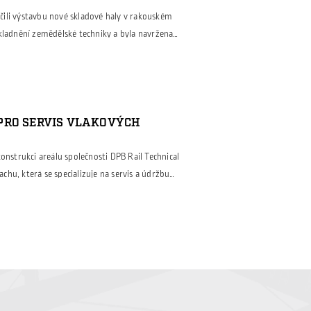
ili výstavbu nové skladové haly v rakouském
skladnění zemědělské techniky a byla navržena
avky investora na funkčnost, odolnost a úsporný
lovaný a vybudovaný z moderních sendvičových
pelně-izolační vlastnosti a dlouhou životnost.
PRO SERVIS VLAKOVÝCH
konstrukci areálu společnosti DPB Rail Technical
hu, která se specializuje na servis a údržbu
 bylo modernizovat stávající haly tak, aby
 na provozní efektivitu, energetickou
vní hala prošla kompletní rekonstrukcí pláště
la zachována, […]