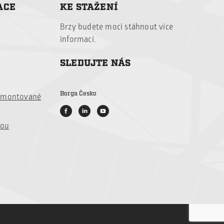
ACE
KE STAŽENÍ
Brzy budete
moci stáhnout
více
informací
.
SLEDUJTE NÁS
Borga Česko
é montované
vou