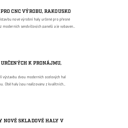
 PRO CNC VÝROBU, RAKOUSKO
výstavbu nové výrobní haly určené pro přesné
án z moderních sendvičových panelů a je vybaven
e efektivní manipulaci s materiálem i
e: výrobní část s obráběcími stroji a CNC
azující kanceláře pro vedení výroby a
 URČENÝCH K PRONÁJMU,
li výstavbu dvou moderních ocelových hal
 Obě haly jsou realizovány z kvalitních
jí velmi dobré tepelně-izolační vlastnosti a
každé haly je také mezipatro, které nabízí
ko kanceláře, zázemí pro zaměstnance, sklad nebo
Y NOVÉ SKLADOVÉ HALY V