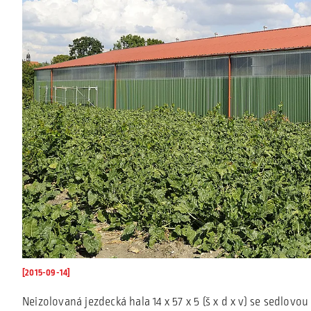
[2015-09-14]
Neizolovaná jezdecká hala 14 x 57 x 5 (š x d x v) se sedlovo