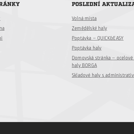
TRÁNKY
POSLEDNÍ AKTUALIZ
y
Volná místa
ina
Zemědělské haly
mi
Poptávka – QUICK&EASY
Poptávka haly
Domovská stránka – ocelov
haly BORGA
Skladové haly s administrati