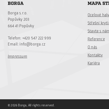
BORGA
MAPA S
Borga s.r.o.
Ocelové hal
Popůvky 203
Střešní kryt
664 41 Popůvky
Stavte s ná
Telefon: +420 547 222 999
Reference
Email:
info@borga.cz
O nás
Kontakty
Impressum
Kariéra
© 2026 Borga, All rights reserved.