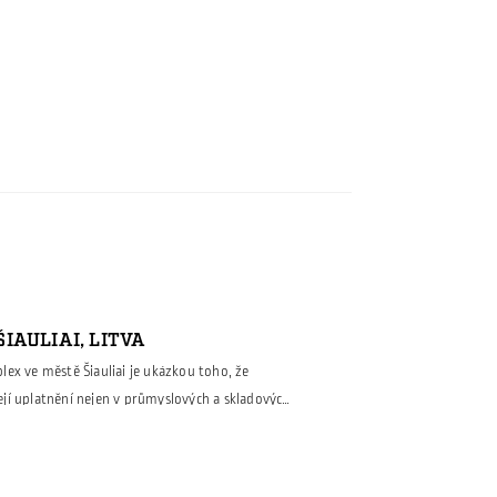
IAULIAI, LITVA
ex ve městě Šiauliai je ukázkou toho, že
jí uplatnění nejen v průmyslových a skladových
y náročných veřejných staveb. Pro tento projekt
a kompletní ocelovou nosnou konstrukci včetně
ela se také na jejich montáži. Neobvyklé tvarové