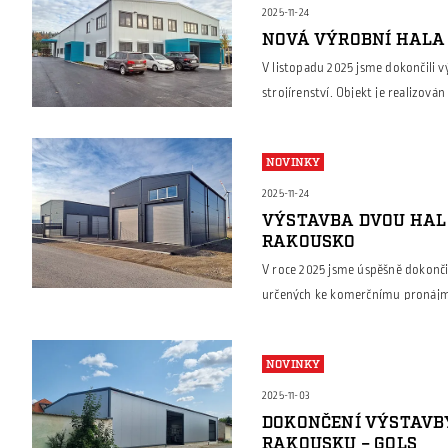
[…]
2025-11-24
NOVÁ VÝROBNÍ HALA
V listopadu 2025 jsme dokončili 
strojírenství. Objekt je realizov
mostovým jeřábem, který umožňuj
hotovými výrobky. Součástí haly j
NOVINKY
technikou zázemí pro obsluhu nav
administrativu […]
2025-11-24
VÝSTAVBA DVOU HAL
RAKOUSKO
V roce 2025 jsme úspěšně dokonči
určených ke komerčnímu pronájmu.
sendvičových panelů, které zajišťu
moderní vzhled objektu. Součástí 
NOVINKY
flexibilní využití – například ja
showroom. Nové haly […]
2025-11-03
DOKONČENÍ VÝSTAVB
RAKOUSKU – GOLS