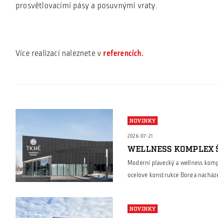
prosvětlovacími pásy a posuvnými vraty.
Více realizací naleznete v
referencích.
NOVINKY
2026-07-21
WELLNESS KOMPLEX Š
Moderní plavecký a wellness kompl
ocelové konstrukce Borga nacháze
halách, ale také u architektonick
společnost Borga navrhla a dodal
NOVINKY
výroby jednotlivých prvků a podíl