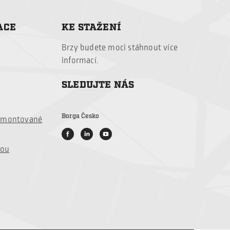
ACE
KE STAŽENÍ
Brzy budete
moci stáhnout
více
informací
.
SLEDUJTE NÁS
Borga Česko
é montované
vou