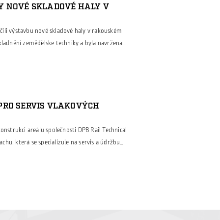
Y NOVÉ SKLADOVÉ HALY V
ili výstavbu nové skladové haly v rakouském
skladnění zemědělské techniky a byla navržena
avky investora na funkčnost, odolnost a úsporný
lovaný a vybudovaný z moderních sendvičových
pelně-izolační vlastnosti a dlouhou životnost.
PRO SERVIS VLAKOVÝCH
konstrukci areálu společnosti DPB Rail Technical
hu, která se specializuje na servis a údržbu
 bylo modernizovat stávající haly tak, aby
 na provozní efektivitu, energetickou
vní hala prošla kompletní rekonstrukcí pláště
la zachována, […]