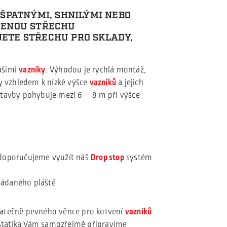
ŠPATNÝMI, SHNILÝMI NEBO
ČENOU STŘECHU
ETE STŘECHU PRO SKLADY,
ašimi
vazníky
. Výhodou je rychlá montáž,
vy vzhledem k nízké výšce
vazníků
a jejich
stavby pohybuje mezi 6 – 8 m při výšce
 doporučujeme využít náš
Drop stop
systém
ládaného pláště
tatečně pevného věnce pro kotvení
vazníků
statika Vám samozřejmě připravíme