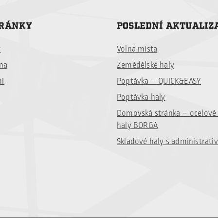
TRÁNKY
POSLEDNÍ AKTUALIZ
y
Volná místa
ina
Zemědělské haly
mi
Poptávka – QUICK&EASY
Poptávka haly
Domovská stránka – ocelov
haly BORGA
Skladové haly s administrati