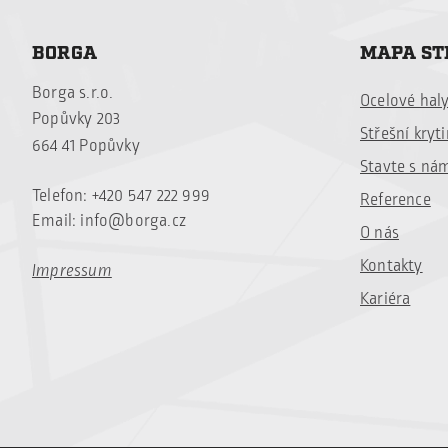
BORGA
MAPA S
Borga s.r.o.
Ocelové hal
Popůvky 203
Střešní kryt
664 41 Popůvky
Stavte s ná
Telefon: +420 547 222 999
Reference
Email:
info@borga.cz
O nás
Kontakty
Impressum
Kariéra