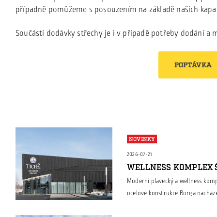
případně pomůžeme s posouzením na základě našich kapac
Součástí dodávky střechy je i v případě potřeby dodání a
POPTÁVKA
NOVINKY
2026-07-21
WELLNESS KOMPLEX Š
Moderní plavecký a wellness kompl
ocelové konstrukce Borga nacháze
halách, ale také u architektonick