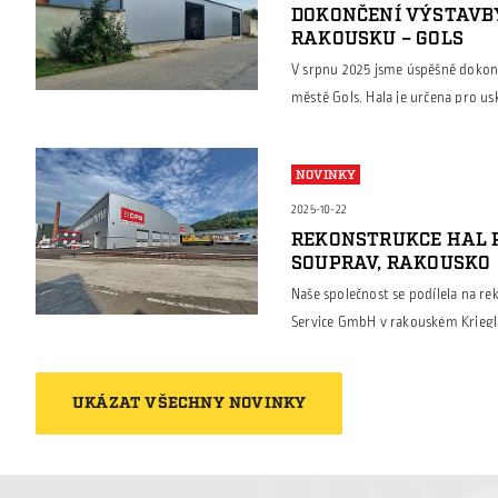
DOKONČENÍ VÝSTAVB
RAKOUSKU – GOLS
V srpnu 2025 jsme úspěšně dokonč
městě Gols. Hala je určena pro u
tak, aby splňovala veškeré požad
provoz. Objekt je kompletně izo
NOVINKY
panelů, které zajišťují výborné te
Díky […]
2025-10-22
REKONSTRUKCE HAL 
SOUPRAV, RAKOUSKO
Naše společnost se podílela na re
Service GmbH v rakouském Krieglac
vlakových souprav. Cílem projektu
odpovídaly současným požadavkům
UKÁZAT VŠECHNY NOVINKY
úspornost a celkovou estetiku. Pr
budovy. Původní konstrukce zůsta