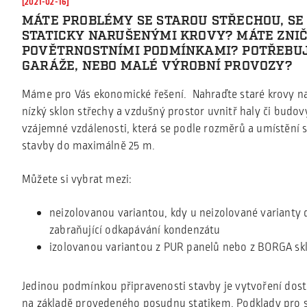
[2021-02-16]
MÁTE PROBLÉMY SE STAROU STŘECHOU, SE 
STATICKY NARUŠENÝMI KROVY? MÁTE ZNI
POVĚTRNOSTNÍMI PODMÍNKAMI? POTŘEBUJ
GARÁŽE, NEBO MALÉ VÝROBNÍ PROVOZY?
Máme pro Vás ekonomické řešení. Nahraďte staré krovy n
nízký sklon střechy a vzdušný prostor uvnitř haly či budo
vzájemné vzdálenosti, která se podle rozměrů a umístění 
stavby do maximálně 25 m.
Můžete si vybrat mezi:
neizolovanou variantou, kdy u neizolované varianty
zabraňující odkapávání kondenzátu
izolovanou variantou z PUR panelů nebo z BORGA sk
Jedinou podmínkou připravenosti stavby je vytvoření dos
na základě provedeného posudnu statikem. Podklady pro 