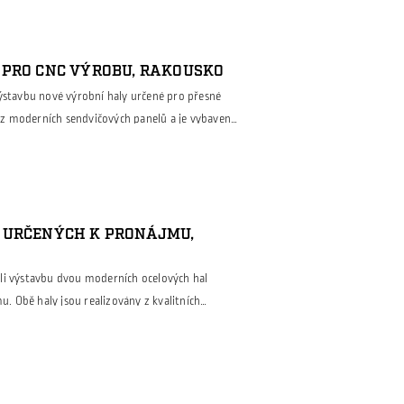
a kompletní ocelovou nosnou konstrukci včetně
ela se také na jejich montáži. Neobvyklé tvarové
 PRO CNC VÝROBU, RAKOUSKO
výstavbu nové výrobní haly určené pro přesné
án z moderních sendvičových panelů a je vybaven
e efektivní manipulaci s materiálem i
e: výrobní část s obráběcími stroji a CNC
azující kanceláře pro vedení výroby a
 URČENÝCH K PRONÁJMU,
li výstavbu dvou moderních ocelových hal
 Obě haly jsou realizovány z kvalitních
jí velmi dobré tepelně-izolační vlastnosti a
každé haly je také mezipatro, které nabízí
ko kanceláře, zázemí pro zaměstnance, sklad nebo