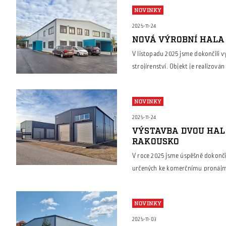
společnost Borga navrhla a dodal
NOVINKY
výroby jednotlivých prvků a podíl
[…]
2025-11-24
NOVÁ VÝROBNÍ HALA
V listopadu 2025 jsme dokončili 
strojírenství. Objekt je realizov
mostovým jeřábem, který umožňuj
hotovými výrobky. Součástí haly j
NOVINKY
technikou zázemí pro obsluhu nav
administrativu […]
2025-11-24
VÝSTAVBA DVOU HAL
RAKOUSKO
V roce 2025 jsme úspěšně dokonči
určených ke komerčnímu pronájmu.
sendvičových panelů, které zajišťu
moderní vzhled objektu. Součástí 
NOVINKY
flexibilní využití – například ja
showroom. Nové haly […]
2025-11-03