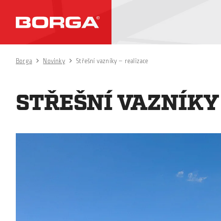
Borga
Novinky
Střešní vazníky – realizace
STŘEŠNÍ VAZNÍKY