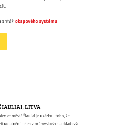
it.
 montáž
okapového systému
.
IAULIAI, LITVA
ex ve městě Šiauliai je ukázkou toho, že
jí uplatnění nejen v průmyslových a skladových
y náročných veřejných staveb. Pro tento projekt