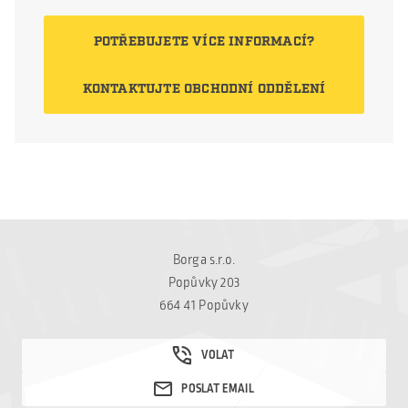
souprav. Cílem projektu
bylo modernizovat
POTŘEBUJETE VÍCE INFORMACÍ?
stávající haly tak, aby
odpovídaly současným
KONTAKTUJTE OBCHODNÍ ODDĚLENÍ
požadavkům na
provozní efektivitu,
energetickou úspornost
a celkovou estetiku.
První hala prošla
kompletní rekonstrukcí
pláště budovy. Původní
konstrukce zůstala
Borga s.r.o.
zachována, […]
Popůvky 203
664 41 Popůvky