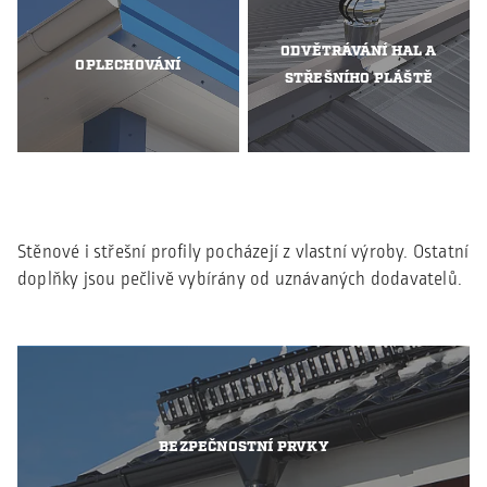
ODVĚTRÁVÁNÍ HAL A
OPLECHOVÁNÍ
STŘEŠNÍHO PLÁŠTĚ
Stěnové i střešní profily pocházejí z vlastní výroby. Ostatní
doplňky jsou pečlivě vybírány od uznávaných dodavatelů.
BEZPEČNOSTNÍ PRVKY