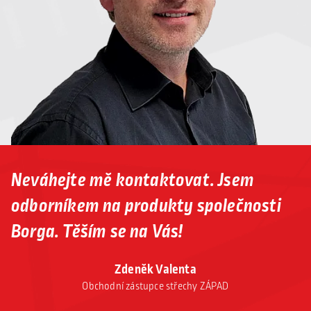
Neváhejte mě kontaktovat. Jsem
odborníkem na produkty společnosti
Borga. Těším se na Vás!
Zdeněk Valenta
Obchodní zástupce střechy ZÁPAD