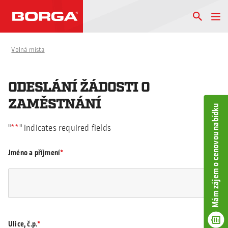
Volná místa
ODESLÁNÍ ŽÁDOSTI O
ZAMĚSTNÁNÍ
Mám zájem o cenovou nabídku
"
*
" indicates required fields
Jméno a příjmení
Ulice, č.p.