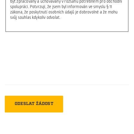
být zpracovány a uchovávány v rozsahu potřebném pro obchodní
spolupráci. Potvrzuji, že jsem byl informován ve smyslu § 11
zákona, že poskytnutí osobních údajů je dobrovolné a že mohu
svůj souhlas kdykoliv odvolat.