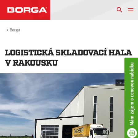
Borga
LOGISTICKÁ SKLADOVACÍ HALA
V RAKOUSKU
Mám zájem o cenovou nabídku
1
of
8