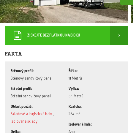
ZÍSKEJTE BEZPLATNOU NABÍDKU
FAKTA
Stěnový profil
Šířka
Stěnový sendvičový panel
11 Metrů
Střešní profil
Výška
Střešní sendvičový panel
6.1 Metrů
Oblast použití
Rozloha
Skladové a logistické haly
,
264 m²
Izolované sklady
Izolovaná hala
Délka
Ano