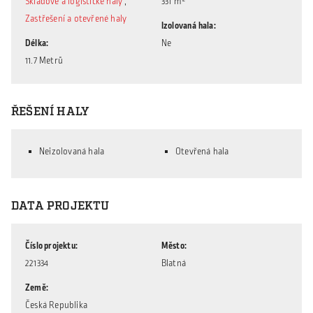
Skladové a logistické haly
,
331 m²
Zastřešení a otevřené haly
Izolovaná hala
Délka
Ne
11.7 Metrů
ŘEŠENÍ HALY
Neizolovaná hala
Otevřená hala
DATA PROJEKTU
Číslo projektu
Město
221334
Blatná
Země
Česká Republika