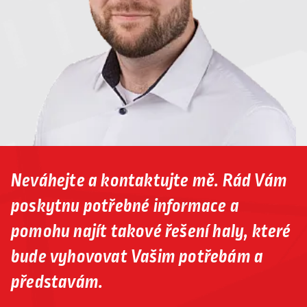
Neváhejte a kontaktujte mě. Rád Vám
poskytnu potřebné informace a
pomohu najít takové řešení haly, které
bude vyhovovat Vašim potřebám a
představám.