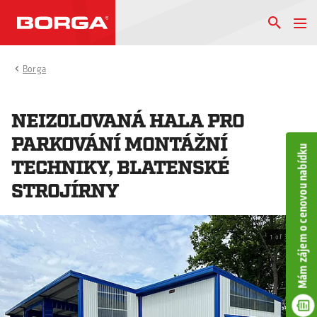
Borga
NEIZOLOVANÁ HALA PRO
PARKOVÁNÍ MONTÁŽNÍ
Mám zájem o cenovou nabídku
TECHNIKY, BLATENSKÉ
STROJÍRNY
1
of
3