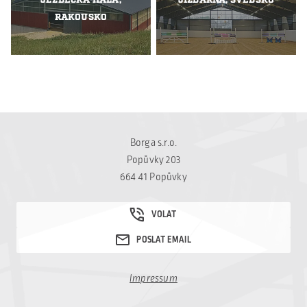
JEZDECKÁ HALA,
JÍZDÁRNA, ŠVÉDSKO
RAKOUSKO
Borga s.r.o.
Popůvky 203
664 41 Popůvky
Impressum