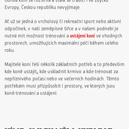
Obliba koní se rozšířila a stala se tradicí i ve zbytku
Evropy, Českou republiku nevyjímaje.
Ať už se jedná o vrcholový či rekreační sport nebo aktivní
odpočinek, v naší zeměpisné šířce a v našem podnebí je
nutné mít možnost trénování a
ustájení koní
ve vhodných
prostorech, umožňujících maximální péči během celého
roku.
Majitelé koní řeší několik základních potřeb a to především
kde koně ustájit
,
kde uskladnit krmivo a kde trénovat za
nepříznivého počasí nebo ve večerních hodinách. Těmto
potřebám musí přizpůsobit i prostory, ve kterých jsou
koně trénováni a ustájeni.