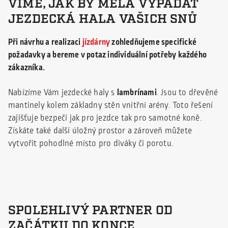
VÍME, JAK BY MĚLA VYPADAT
JEZDECKÁ HALA VAŠICH SNŮ
Při návrhu a realizaci
jízdárny
zohledňujeme specifické
požadavky a bereme v potaz individuální potřeby každého
zákazníka.
Nabízíme Vám jezdecké haly s
lambrínami
. Jsou to dřevěné
mantinely kolem základny stěn vnitřní arény. Toto řešení
zajišťuje bezpečí jak pro jezdce tak pro samotné koně.
Získáte také další úložný prostor a zároveň můžete
vytvořit pohodlné místo pro diváky či porotu.
SPOLEHLIVÝ PARTNER OD
ZAČÁTKU DO KONCE