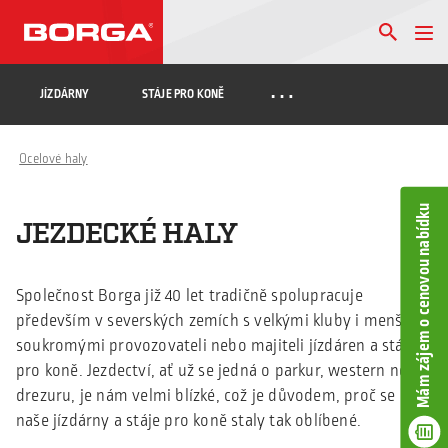
…
JÍZDÁRNY
STÁJE PRO KONĚ
Ocelové haly
Mám zájem o cenovou nabídku
JEZDECKÉ HALY
Společnost Borga již 40 let tradičně spolupracuje
především v severských zemích s velkými kluby i menšími
soukromými provozovateli nebo majiteli jízdáren a stájí
pro koně. Jezdectví, ať už se jedná o parkur, western nebo
drezuru, je nám velmi blízké, což je důvodem, proč se
naše jízdárny a stáje pro koně staly tak oblíbené.