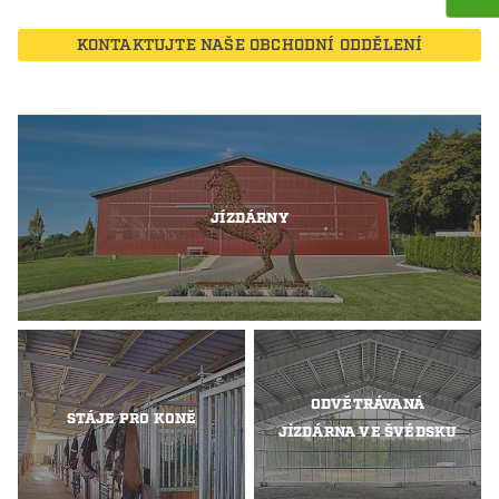
KONTAKTUJTE NAŠE OBCHODNÍ ODDĚLENÍ
JÍZDÁRNY
ODVĚTRÁVANÁ
STÁJE PRO KONĚ
JÍZDÁRNA VE ŠVÉDSKU