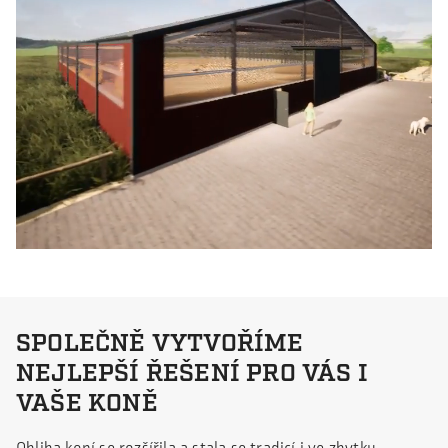
Výstavbou hal se zabýváme již více než 45 let a máme
bohaté zkušenosti.
Naše jízdárny jsou promyšlené a víme co je pro vás a
vaše koně důležité.
Díky naší vizualizaci bude vaše představa jasnější a
rozhodování jednodušší.
SPOLEČNĚ VYTVOŘÍME
NEJLEPŠÍ ŘEŠENÍ PRO VÁS I
VAŠE KONĚ